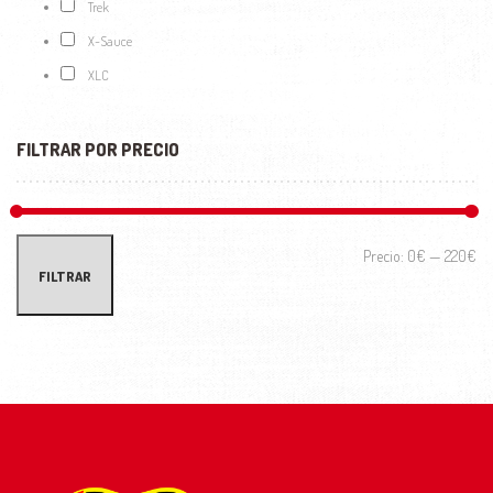
Trek
X-Sauce
XLC
FILTRAR POR PRECIO
Prec
Prec
Precio:
0€
—
220€
FILTRAR