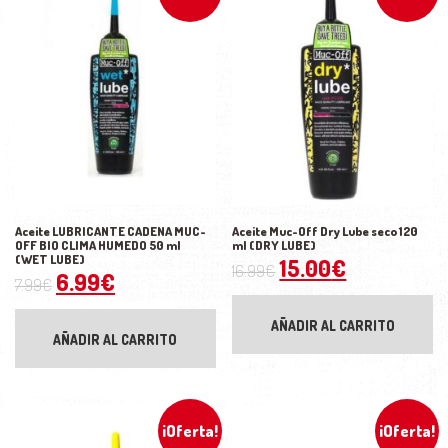
Aceite LUBRICANTE CADENA MUC-
Aceite Muc-Off Dry Lube seco 120
OFF BIO CLIMA HUMEDO 50 ml
ml (DRY LUBE)
(WET LUBE)
El precio original 
El precio a
15.00
€
16.99
€
El precio original era: 7.99€.
El precio actual es: 6.99€.
6.99
€
7.99
€
AÑADIR AL CARRITO
AÑADIR AL CARRITO
¡Oferta!
¡Oferta!