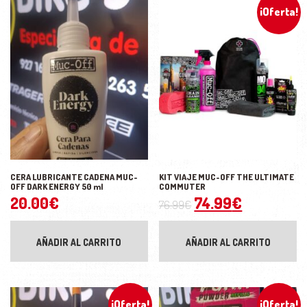
¡Oferta!
CERA LUBRICANTE CADENA MUC-
KIT VIAJE MUC-OFF THE ULTIMATE
OFF DARK ENERGY 50 ml
COMMUTER
El precio original
El precio 
20.00
€
74.99
€
76.99
€
AÑADIR AL CARRITO
AÑADIR AL CARRITO
¡Oferta!
¡Oferta!