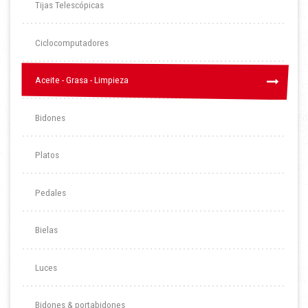
Tijas Telescópicas
Ciclocomputadores
Aceite - Grasa - Limpieza
Aceite - Grasa - Limpieza
Bidones
Platos
Pedales
Bielas
Luces
Bidones & portabidones