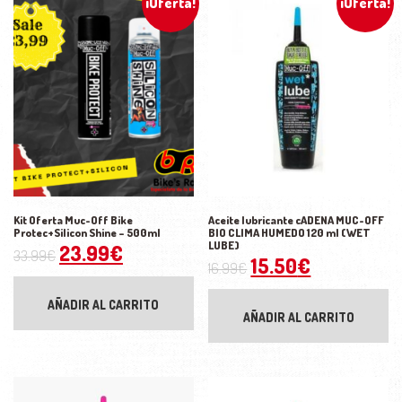
¡Oferta!
¡Oferta!
Kit Oferta Muc-Off Bike
Aceite lubricante cADENA MUC-OFF
Protec+Silicon Shine – 500ml
BIO CLIMA HUMEDO 120 ml (WET
LUBE)
El precio original era: 33.99€.
El precio actual es: 23.99€.
23.99
€
33.99
€
El precio original 
El precio a
15.50
€
16.99
€
AÑADIR AL CARRITO
AÑADIR AL CARRITO