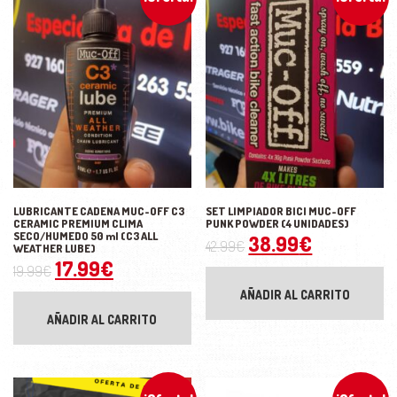
LUBRICANTE CADENA MUC-OFF C3
SET LIMPIADOR BICI MUC-OFF
CERAMIC PREMIUM CLIMA
PUNK POWDER (4 UNIDADES)
SECO/HUMEDO 50 ml (C3 ALL
El precio original
El precio 
38.99
€
42.99
€
WEATHER LUBE)
El precio original era: 19.99€.
El precio actual es: 17.99€.
17.99
€
19.99
€
AÑADIR AL CARRITO
AÑADIR AL CARRITO