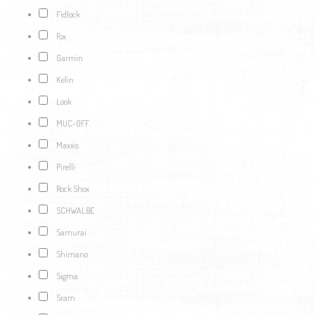
Fidlock
Fox
Garmin
Kelin
Look
MUC-OFF
Maxxis
Pirelli
Rock Shox
SCHWALBE
Samurai
Shimano
Sigma
Sram