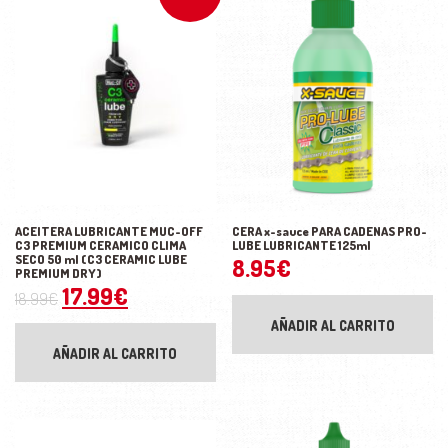
ACEITERA LUBRICANTE MUC-OFF
CERA x-sauce PARA CADENAS PRO-
C3 PREMIUM CERAMICO CLIMA
LUBE LUBRICANTE 125ml
SECO 50 ml (C3 CERAMIC LUBE
8.95
€
PREMIUM DRY)
El precio original era: 18.99€.
El precio actual es: 17.99€.
17.99
€
18.99
€
AÑADIR AL CARRITO
AÑADIR AL CARRITO