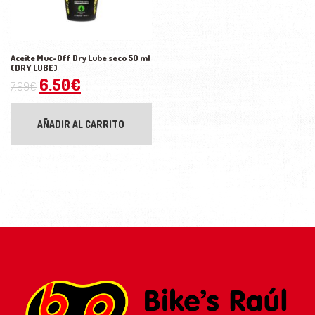
Aceite Muc-Off Dry Lube seco 50 ml
(DRY LUBE)
El precio original era: 7.99€.
El precio actual es: 6.50€.
6.50
€
7.99
€
AÑADIR AL CARRITO