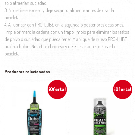
solo atraerían suciedad.
3. No retire el exceso y deje secar totalmente antes de usar la
bicicleta.
4. Al lubricar con PRO-LUBE en la segunda o posteriores ocasiones,
limpie primero la cadena con un trapo limpio para eliminar los restos
de polvo o suciedad que pueda tener. Y aplique de nuevo PRO-LUBE
bulón a bulón. No retire el exceso y deje secar antes de usar la
bicicleta.
Productos relacionados
¡Oferta!
¡Oferta!