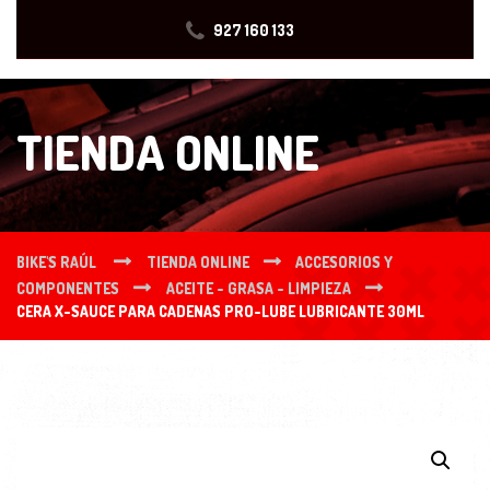
927 160 133
TIENDA ONLINE
BIKE'S RAÚL
TIENDA ONLINE
ACCESORIOS Y
COMPONENTES
ACEITE - GRASA - LIMPIEZA
CERA X-SAUCE PARA CADENAS PRO-LUBE LUBRICANTE 30ML