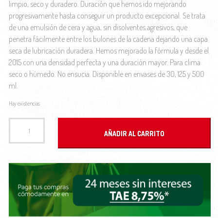
limpio, seco y duradero. Duración que hemos ido mejorando
progresivamente hasta conseguir un producto excepcional. Se trata
de una emulsión de cera y agua, sin disolventes agresivos, que
penetra fácilmente entre los bulones de la cadena dejando una capa
seca de lubricación duradera. Hemos mejorado la fórmula y desde el
2015 con una densidad perfecta y una duración mayor. Para clima
seco o húmedo. No ensucia. Disponible en envases de 30, 125 y 500
ml.
Hay existencias
CERA x-sauce PARA CADENAS PRO-LUBE LUBRICANTE 30ml cantidad
AÑADIR AL CARRITO