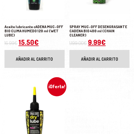
Aceite lubricante cADENA MUC-OFF
SPRAY MUC-OFF DESENGRASANTE
BIO CLIMA HUMEDO 120 ml (WET
CADENA BIO 400 ml (CHAIN
LUBE)
CLEANER)
El precio original era: 16.99€.
El precio actual es: 15.50€.
El precio origina
El precio 
15.50
€
9.99
€
16.99
€
1,199.00
€
AÑADIR AL CARRITO
AÑADIR AL CARRITO
¡Oferta!