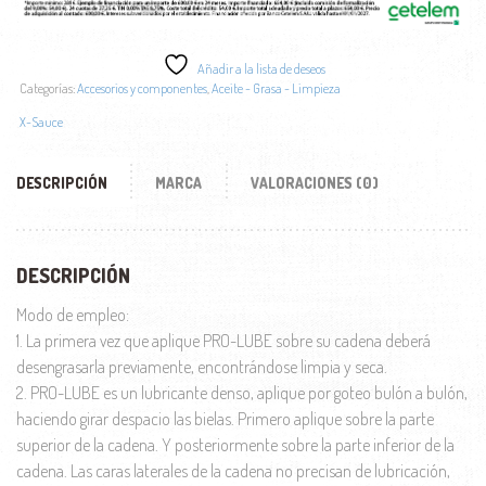
Añadir a la lista de deseos
Categorías:
Accesorios y componentes
,
Aceite - Grasa - Limpieza
X-Sauce
DESCRIPCIÓN
MARCA
VALORACIONES (0)
DESCRIPCIÓN
Modo de empleo:
1. La primera vez que aplique PRO-LUBE sobre su cadena deberá
desengrasarla previamente, encontrándose limpia y seca.
2. PRO-LUBE es un lubricante denso, aplique por goteo bulón a bulón,
haciendo girar despacio las bielas. Primero aplique sobre la parte
superior de la cadena. Y posteriormente sobre la parte inferior de la
cadena. Las caras laterales de la cadena no precisan de lubricación,