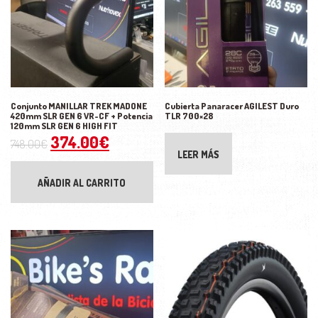
Conjunto MANILLAR TREK MADONE
Cubierta Panaracer AGILEST Duro
420mm SLR GEN 6 VR-CF + Potencia
TLR 700×28
120mm SLR GEN 6 HIGH FIT
El precio original era: 748.00€.
El precio actual es: 374.00€.
374.00
€
748.00
€
LEER MÁS
AÑADIR AL CARRITO