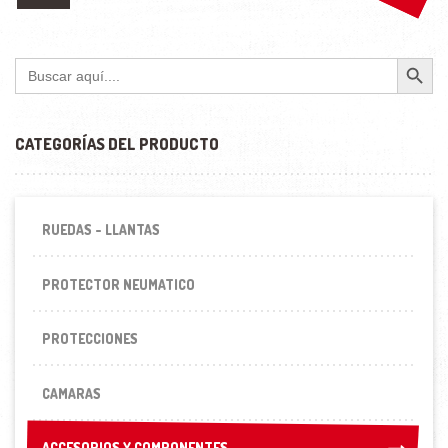
Botón de búsqueda
Buscar:
CATEGORÍAS DEL PRODUCTO
RUEDAS - LLANTAS
PROTECTOR NEUMATICO
PROTECCIONES
CAMARAS
ACCESORIOS Y COMPONENTES
ACCESORIOS Y COMPONENTES