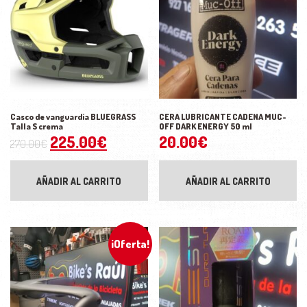
Casco de vanguardia BLUEGRASS
CERA LUBRICANTE CADENA MUC-
Talla S crema
OFF DARK ENERGY 50 ml
El precio original era: 270.00€.
El precio actual es: 225.00€.
225.00
€
20.00
€
270.00
€
AÑADIR AL CARRITO
AÑADIR AL CARRITO
¡Oferta!