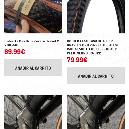
Cubierta Pirelli Cinturato Gravel M
CUBIERTA SCHWALBE ALBERT
700x50C
GRAVITY PRO 29×2.50 HS641 EVO
RADIAL SOFT TUBELESS READY
69.99
€
PLEG. NEGRO 63-622
79.99
€
AÑADIR AL CARRITO
AÑADIR AL CARRITO