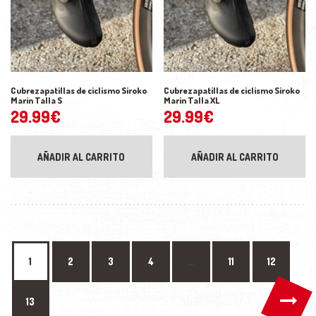
Cubrezapatillas de ciclismo Siroko
Cubrezapatillas de ciclismo Siroko
Marin Talla S
Marin Talla XL
29.99
€
29.99
€
AÑADIR AL CARRITO
AÑADIR AL CARRITO
1
2
3
4
…
11
12
→
13