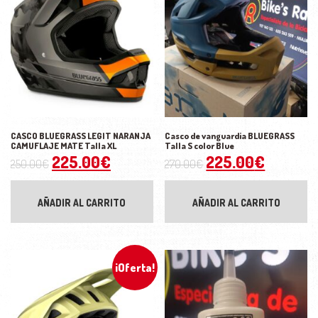
CASCO BLUEGRASS LEGIT NARANJA
Casco de vanguardia BLUEGRASS
CAMUFLAJE MATE Talla XL
Talla S color Blue
El precio original era: 250.00€.
El precio actual es: 225.00€.
El precio origina
El preci
225.00
€
225.00
€
250.00
€
270.00
€
AÑADIR AL CARRITO
AÑADIR AL CARRITO
¡Oferta!