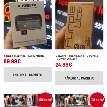
Bomba eléctrica Trek Air Rush
Camara Panarracer TPU Purple
Lite 700×32-47C
89.99
€
24.99
€
AÑADIR AL CARRITO
AÑADIR AL CARRITO
¡Oferta!
¡Oferta!