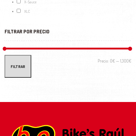
X-Sauce
XLC
FILTRAR POR PRECIO
Prec
Prec
Precio:
0€
—
1,300€
FILTRAR