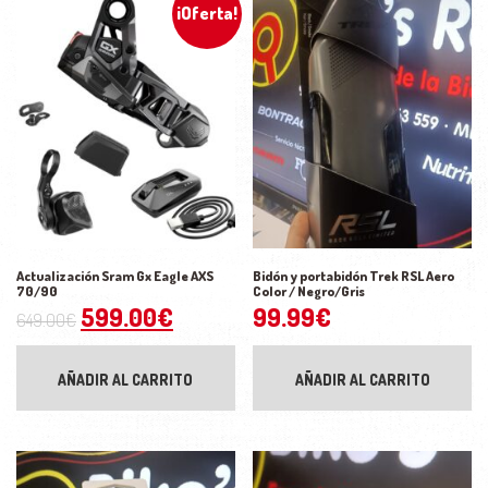
¡Oferta!
Actualización Sram Gx Eagle AXS
Bidón y portabidón Trek RSL Aero
70/90
Color / Negro/Gris
El precio original era: 649.00€.
El precio actual es: 599.00€.
599.00
€
99.99
€
649.00
€
AÑADIR AL CARRITO
AÑADIR AL CARRITO