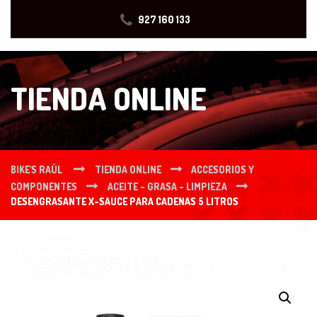
927 160 133
TIENDA ONLINE
BIKE'S RAÚL
TIENDA ONLINE
ACCESORIOS Y
COMPONENTES
ACEITE - GRASA - LIMPIEZA
DESENGRASANTE X-SAUCE PARA CADENAS 5 LITROS