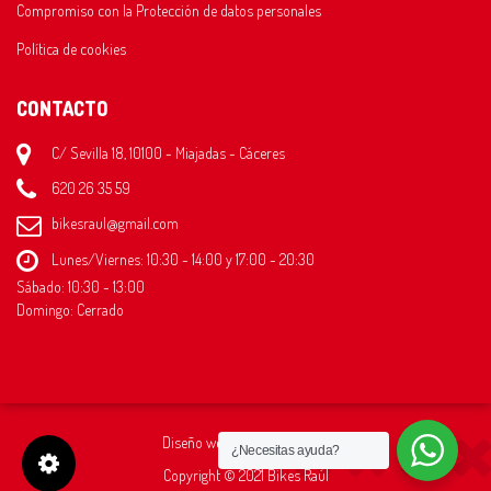
Compromiso con la Protección de datos personales
Política de cookies
CONTACTO
C/ Sevilla 18, 10100 - Miajadas - Cáceres
620 26 35 59
bikesraul@gmail.com
Lunes/Viernes: 10:30 - 14:00 y 17:00 - 20:30
Sábado: 10:30 - 13:00
Domingo: Cerrado
Diseño web
Thira Estudio
¿Necesitas ayuda?
Configuración de Cookie Box
Copyright © 2021 Bikes Raúl