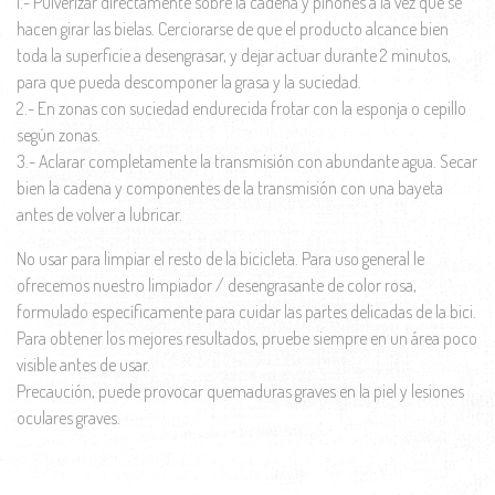
1.- Pulverizar directamente sobre la cadena y piñones a la vez que se
hacen girar las bielas. Cerciorarse de que el producto alcance bien
toda la superficie a desengrasar, y dejar actuar durante 2 minutos,
para que pueda descomponer la grasa y la suciedad.
2.- En zonas con suciedad endurecida frotar con la esponja o cepillo
según zonas.
3.- Aclarar completamente la transmisión con abundante agua. Secar
bien la cadena y componentes de la transmisión con una bayeta
antes de volver a lubricar.
No usar para limpiar el resto de la bicicleta. Para uso general le
ofrecemos nuestro limpiador / desengrasante de color rosa,
formulado específicamente para cuidar las partes delicadas de la bici.
Para obtener los mejores resultados, pruebe siempre en un área poco
visible antes de usar.
Precaución, puede provocar quemaduras graves en la piel y lesiones
oculares graves.