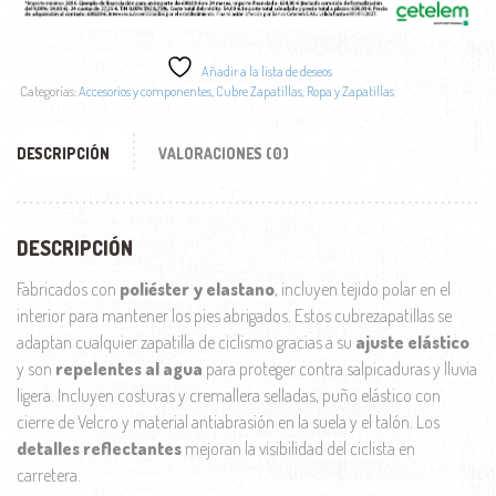
Añadir a la lista de deseos
Categorías:
Accesorios y componentes
,
Cubre Zapatillas
,
Ropa y Zapatillas
DESCRIPCIÓN
VALORACIONES (0)
DESCRIPCIÓN
Fabricados con
poliéster y elastano
, incluyen tejido polar en el
interior para mantener los pies abrigados. Estos cubrezapatillas se
adaptan cualquier zapatilla de ciclismo gracias a su
ajuste elástico
y son
repelentes al agua
para proteger contra salpicaduras y lluvia
ligera. Incluyen costuras y cremallera selladas, puño elástico con
cierre de Velcro y material antiabrasión en la suela y el talón. Los
detalles reflectantes
mejoran la visibilidad del ciclista en
carretera.