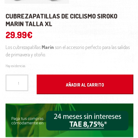
CUBREZAPATILLAS DE CICLISMO SIROKO
MARIN TALLA XL
29.99
€
Los cubrezapatillas
Marin
son el accesorio perfecto para las salidas
de primavera y otoño.
Hay existencias
Cubrezapatillas de ciclismo Siroko Marin Talla XL cantidad
AÑADIR AL CARRITO