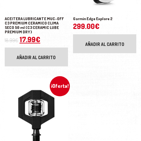
ACEITERA LUBRICANTE MUC-OFF
Garmin Edge Explore 2
C3 PREMIUM CERAMICO CLIMA
299.00
€
SECO 50 ml (C3 CERAMIC LUBE
PREMIUM DRY)
El precio original era: 18.99€.
El precio actual es: 17.99€.
17.99
€
18.99
€
AÑADIR AL CARRITO
AÑADIR AL CARRITO
¡Oferta!