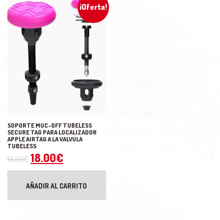
¡Oferta!
SOPORTE MUC-OFF TUBELESS
SECURE TAG PARA LOCALIZADOR
APPLE AIRTAG A LA VALVULA
TUBELESS
El precio original era: 19.99€.
El precio actual es: 18.00€.
18.00
€
19.99
€
AÑADIR AL CARRITO