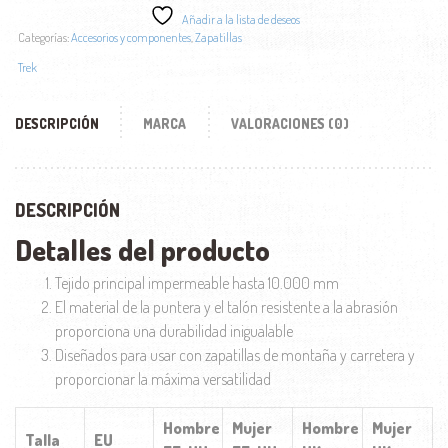
Añadir a la lista de deseos
Categorías:
Accesorios y componentes
,
Zapatillas
Trek
DESCRIPCIÓN
MARCA
VALORACIONES (0)
DESCRIPCIÓN
Detalles del producto
Tejido principal impermeable hasta 10.000 mm
El material de la puntera y el talón resistente a la abrasión
proporciona una durabilidad inigualable
Diseñados para usar con zapatillas de montaña y carretera y
proporcionar la máxima versatilidad
Hombre
Mujer
Hombre
Mujer
Talla
EU