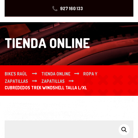
927 160 133
TIENDA ONLINE
BIKE'S RAÚL
TIENDA ONLINE
ROPA Y
ZAPATILLAS
ZAPATILLAS
CUBREDEDOS TREK WINDSHELL TALLA L/XL