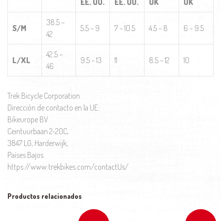
EE. UU.
EE. UU.
UK
UK
38.5 –
S/M
5.5 – 9
7 – 10.5
4.5 – 8
6 – 9.5
42
42.5 –
L/XL
9.5 – 13
11
8.5 – 12
10
46
Trek Bicycle Corporation
Dirección de contacto en la UE:
Bikeurope BV
Ceintuurbaan 2-20C,
3847 LG, Harderwijk,
Países Bajos
https://www.trekbikes.com/contactUs/
Productos relacionados