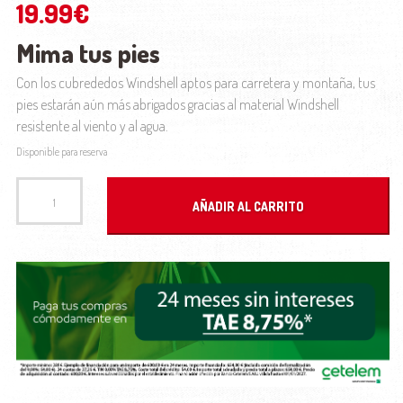
19.99
€
Mima tus pies
Con los cubrededos Windshell aptos para carretera y montaña, tus
pies estarán aún más abrigados gracias al material Windshell
resistente al viento y al agua.
Disponible para reserva
Cubrededos Trek Windshell talla L/XL cantidad
AÑADIR AL CARRITO