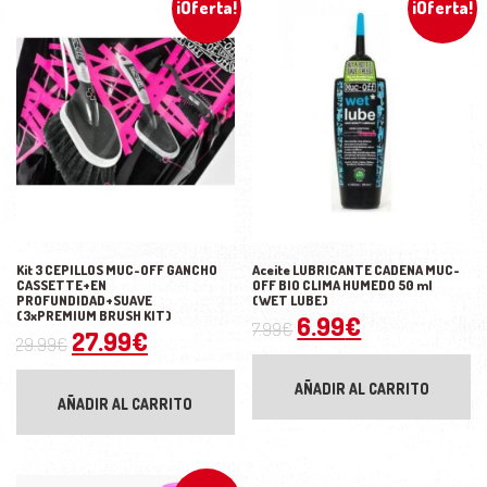
¡Oferta!
¡Oferta!
Kit 3 CEPILLOS MUC-OFF GANCHO
Aceite LUBRICANTE CADENA MUC-
CASSETTE+EN
OFF BIO CLIMA HUMEDO 50 ml
PROFUNDIDAD+SUAVE
(WET LUBE)
(3xPREMIUM BRUSH KIT)
El precio original 
El precio ac
6.99
€
7.99
€
El precio original era: 29.99€.
El precio actual es: 27.99€.
27.99
€
29.99
€
AÑADIR AL CARRITO
AÑADIR AL CARRITO