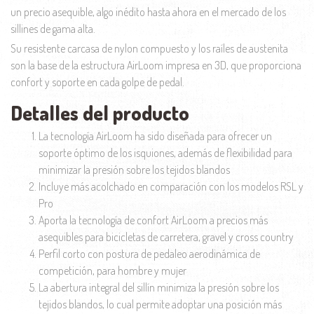
un precio asequible, algo inédito hasta ahora en el mercado de los
sillines de gama alta.
Su resistente carcasa de nylon compuesto y los raíles de austenita
son la base de la estructura AirLoom impresa en 3D, que proporciona
confort y soporte en cada golpe de pedal.
Detalles del producto
La tecnología AirLoom ha sido diseñada para ofrecer un
soporte óptimo de los isquiones, además de flexibilidad para
minimizar la presión sobre los tejidos blandos
Incluye más acolchado en comparación con los modelos RSL y
Pro
Aporta la tecnología de confort AirLoom a precios más
asequibles para bicicletas de carretera, gravel y cross country
Perfil corto con postura de pedaleo aerodinámica de
competición, para hombre y mujer
La abertura integral del sillín minimiza la presión sobre los
tejidos blandos, lo cual permite adoptar una posición más