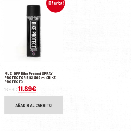
¡Oferta!
MUC-OFF Bike Protect SPRAY
PROTECTOR BICI 500 ml (BIKE
PROTECT)
El precio original era: 16.99€.
El precio actual es: 11.89€.
11.89
€
16.99
€
AÑADIR AL CARRITO