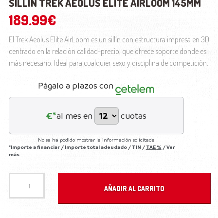
SILLÍN TREK AEOLUS ELITE AIRLOOM 145MM
189.99
€
El Trek Aeolus Elite AirLoom es un sillín con estructura impresa en 3D
centrado en la relación calidad-precio, que ofrece soporte donde es
más necesario. Ideal para cualquier sexo y disciplina de competición.
Págalo a plazos con
€*
al mes en
cuotas
No se ha podido mostrar la información solicitada
*Importe a financiar
/
Importe total adeudado
/
TIN
/
TAE
%
/
Ver
más
Sillín Trek Aeolus Elite AirLoom 145mm cantidad
AÑADIR AL CARRITO