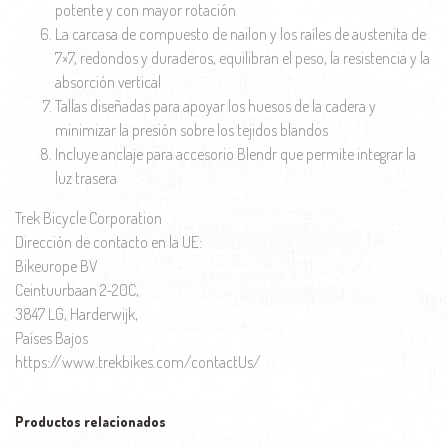
potente y con mayor rotación
La carcasa de compuesto de nailon y los raíles de austenita de
7×7, redondos y duraderos, equilibran el peso, la resistencia y la
absorción vertical
Tallas diseñadas para apoyar los huesos de la cadera y
minimizar la presión sobre los tejidos blandos
Incluye anclaje para accesorio Blendr que permite integrar la
luz trasera
Trek Bicycle Corporation
Dirección de contacto en la UE:
Bikeurope BV
Ceintuurbaan 2-20C,
3847 LG, Harderwijk,
Países Bajos
https://www.trekbikes.com/contactUs/
Productos relacionados