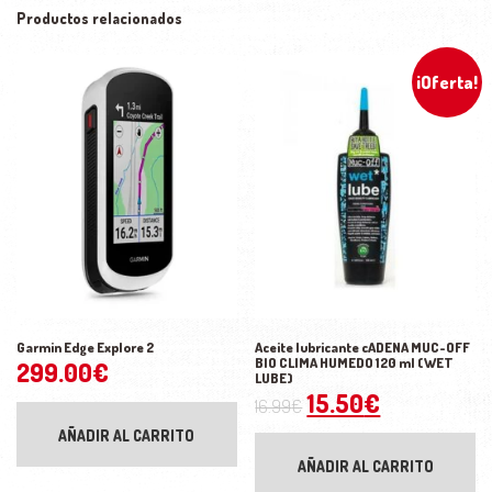
Productos relacionados
¡Oferta!
Garmin Edge Explore 2
Aceite lubricante cADENA MUC-OFF
BIO CLIMA HUMEDO 120 ml (WET
299.00
€
LUBE)
El precio original 
El precio a
15.50
€
16.99
€
AÑADIR AL CARRITO
AÑADIR AL CARRITO