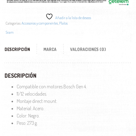
Añadir a la lista de deseos
Categorías:
Accesorios y componentes
,
Platos
Sram
DESCRIPCIÓN
MARCA
VALORACIONES (0)
DESCRIPCIÓN
Compatible con motores Bosch Gen 4.
11/12 velocidades.
Montaje direct mount.
Material: Acero.
Color: Negro.
Peso: 273 g.