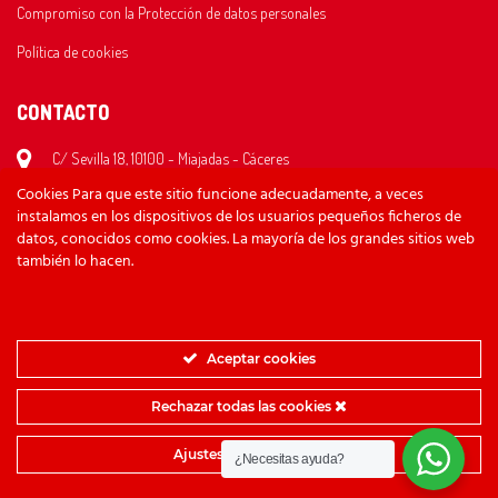
Compromiso con la Protección de datos personales
Política de cookies
CONTACTO
C/ Sevilla 18, 10100 - Miajadas - Cáceres
Cookies Para que este sitio funcione adecuadamente, a veces
620 26 35 59
instalamos en los dispositivos de los usuarios pequeños ficheros de
bikesraul@gmail.com
datos, conocidos como cookies. La mayoría de los grandes sitios web
también lo hacen.
Lunes/Viernes: 10:30 - 14:00 y 17:00 - 20:30
Sábado: 10:30 - 13:00
Domingo: Cerrado
Aceptar cookies
Rechazar todas las cookies
Diseño web
Thira Estudio
Ajustes de cookies
¿Necesitas ayuda?
Copyright © 2021 Bikes Raúl