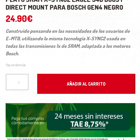
DIRECT MOUNT PARA BOSCH GEN4 NEGRO
24.90
€
Construido pensando en las necesidades de los usuarios de
E-MTB, utilizando la misma tecnología X-SYNC2 usada en
todas las transmisiones 1x de SRAM, adaptada a los motores
Bosch.
Hay existencias
PLATO SRAM X-SYNC2 EAGLE 34D BOOST DIRECT MOUNT PARA BOSCH GEN4 NEGRO cantida
AÑADIR AL CARRITO