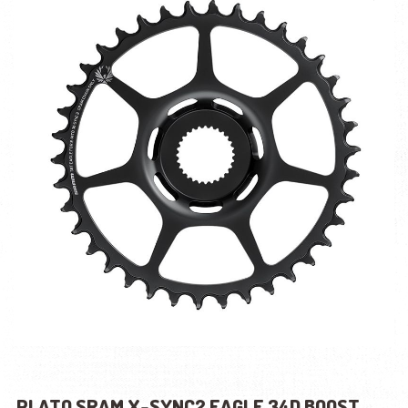
PLATO SRAM X-SYNC2 EAGLE 34D BOOST