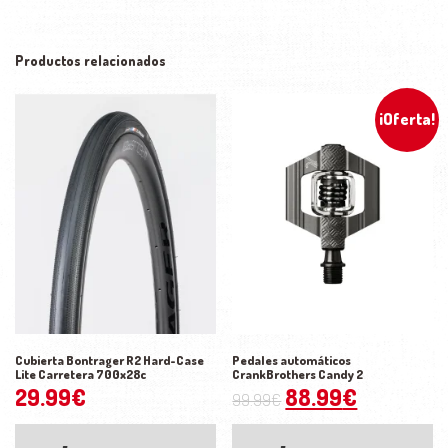
Productos relacionados
¡Oferta!
Cubierta Bontrager R2 Hard-Case
Pedales automáticos
Lite Carretera 700x28c
CrankBrothers Candy 2
El precio original
El precio
29.99
€
88.99
€
99.99
€