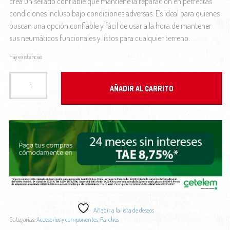
crea un sellado confiable que mantiene la reparación en perfectas
condiciones incluso bajo condiciones adversas. Es ideal para quienes
buscan una opción confiable y fácil de usar a la hora de mantener
sus neumáticos funcionales y listos para cualquier terreno.
Hay existencias
Kit Reparación parches Pirelli Smartube cantidad
AÑADIR AL CARRITO
Añadir a la lista de deseos
Categorías:
Accesorios y componentes
,
Parches