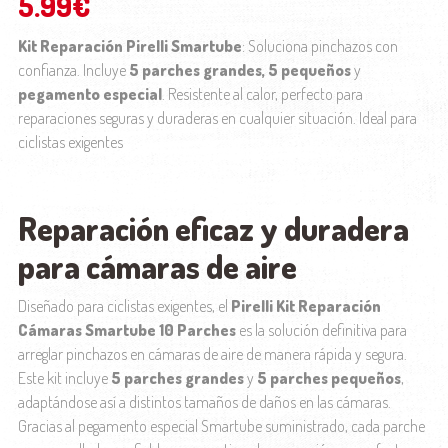
5.99
€
Kit Reparación Pirelli Smartube
: Soluciona pinchazos con
confianza. Incluye
5 parches grandes, 5 pequeños
y
pegamento especial
. Resistente al calor, perfecto para
reparaciones seguras y duraderas en cualquier situación. Ideal para
ciclistas exigentes
Reparación eficaz y duradera
para cámaras de aire
Diseñado para ciclistas exigentes, el
Pirelli Kit Reparación
Cámaras Smartube 10 Parches
es la solución definitiva para
arreglar pinchazos en cámaras de aire de manera rápida y segura.
Este kit incluye
5 parches grandes
y
5 parches pequeños
,
adaptándose así a distintos tamaños de daños en las cámaras.
Gracias al pegamento especial Smartube suministrado, cada parche