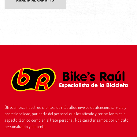
Ofrecemos a nuestros clientes los más altos niveles de atención, servicio y
profesionalidad, por parte del personal que los atiende y recibe, tanto en el
aspecto técnico como en el trato personal. Nos caracterizamos por un trato
personalizado y eficiente