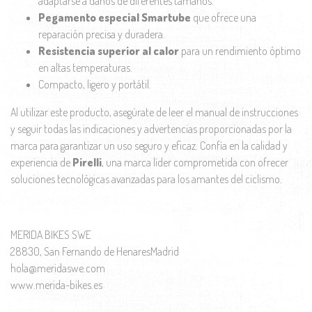
adaptarse a daños de diferentes tamaños.
Pegamento especial Smartube
que ofrece una
reparación precisa y duradera.
Resistencia superior al calor
para un rendimiento óptimo
en altas temperaturas.
Compacto, ligero y portátil.
Al utilizar este producto, asegúrate de leer el manual de instrucciones
y seguir todas las indicaciones y advertencias proporcionadas por la
marca para garantizar un uso seguro y eficaz. Confía en la calidad y
experiencia de
Pirelli
, una marca líder comprometida con ofrecer
soluciones tecnológicas avanzadas para los amantes del ciclismo.
MERIDA BIKES SWE
28830, San Fernando de HenaresMadrid
hola@meridaswe.com
www.merida-bikes.es