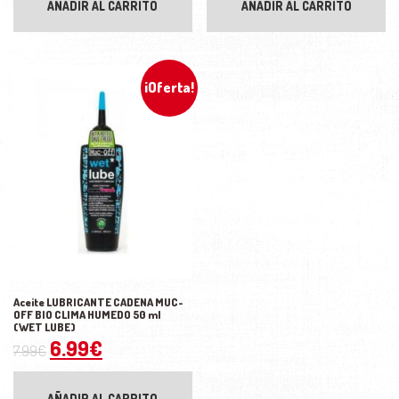
AÑADIR AL CARRITO
AÑADIR AL CARRITO
¡Oferta!
Aceite LUBRICANTE CADENA MUC-
OFF BIO CLIMA HUMEDO 50 ml
(WET LUBE)
El precio original era: 7.99€.
El precio actual es: 6.99€.
6.99
€
7.99
€
AÑADIR AL CARRITO