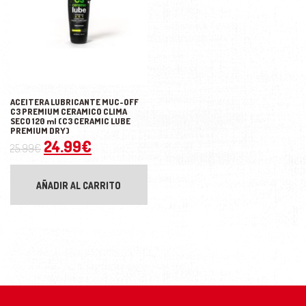
ACEITERA LUBRICANTE MUC-OFF
C3 PREMIUM CERAMICO CLIMA
SECO 120 ml (C3 CERAMIC LUBE
PREMIUM DRY)
El precio original era: 25.99€.
El precio actual es: 24.99€.
24.99
€
25.99
€
AÑADIR AL CARRITO