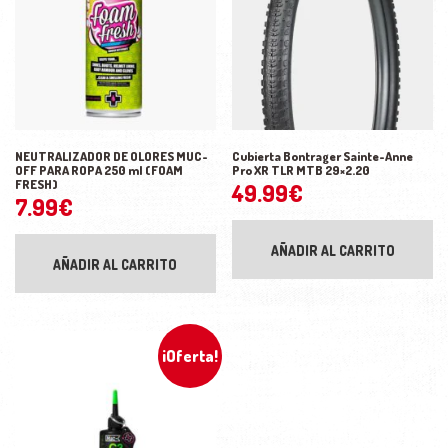
NEUTRALIZADOR DE OLORES MUC-
Cubierta Bontrager Sainte-Anne
OFF PARA ROPA 250 ml (FOAM
Pro XR TLR MTB 29×2.20
FRESH)
49.99
€
7.99
€
AÑADIR AL CARRITO
AÑADIR AL CARRITO
¡Oferta!