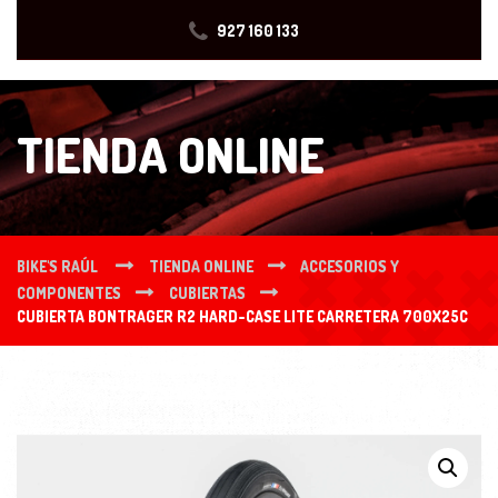
927 160 133
TIENDA ONLINE
BIKE'S RAÚL
TIENDA ONLINE
ACCESORIOS Y
COMPONENTES
CUBIERTAS
CUBIERTA BONTRAGER R2 HARD-CASE LITE CARRETERA 700X25C