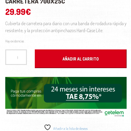
CARRETERA 700X25C
29.99
€
Cubierta de carretera para diario con una banda de rodadura rápida y
resistente, y la protección antipinchazos Hard-Case Lite.
Hay existencias
Cubierta Bontrager R2 Hard-Case Lite Carretera 700x25c cantidad
AÑADIR AL CARRITO
Añadir a la lista de deseos