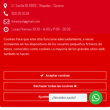
C/ Sevilla 18, 10100 - Miajadas - Cáceres
620 26 35 59
bikesraul@gmail.com
Lunes/Viernes: 10:30 - 14:00 y 17:00 - 20:30
Sábado: 10:30 - 13:00
Cookies Para que este sitio funcione adecuadamente, a veces
Domingo: Cerrado
instalamos en los dispositivos de los usuarios pequeños ficheros de
datos, conocidos como cookies. La mayoría de los grandes sitios web
también lo hacen.
Diseño web
Thira Estudio
Aceptar cookies
Copyright © 2021 Bikes Raúl
Rechazar todas las cookies
Ajustes de cookies
¿Necesitas ayuda?