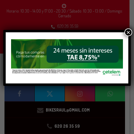
Horario: 10:30 - 14:00 y 17:00 - 20:30 / Sábado: 10:30 - 13:00 / Domingo:
Cerrado
620 26 35 59
×
927 160 133
Mi cuenta
Carrito
Buscar
MENÚ
BIKESRAUL@GMAIL.COM
620 26 35 59