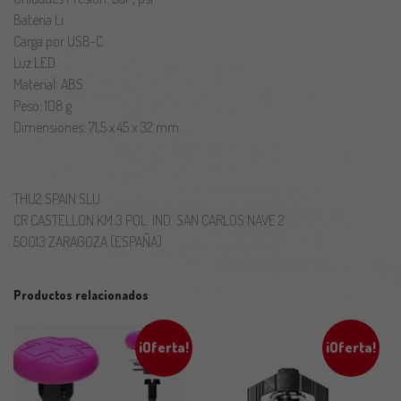
Bateria Li
Carga por USB-C
Luz LED
Material: ABS
Peso: 108 g
Dimensiones: 71,5 x 45 x 32 mm
THU2 SPAIN SLU
CR CASTELLON KM.3 POL. IND. SAN CARLOS NAVE 2
50013 ZARAGOZA (ESPAÑA)
Productos relacionados
¡Oferta!
¡Oferta!