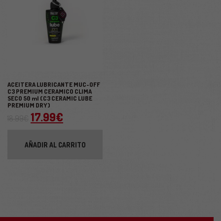
ACEITERA LUBRICANTE MUC-OFF
C3 PREMIUM CERAMICO CLIMA
SECO 50 ml (C3 CERAMIC LUBE
PREMIUM DRY)
El precio original era: 18.99€.
El precio actual es: 17.99€.
17.99
€
18.99
€
AÑADIR AL CARRITO