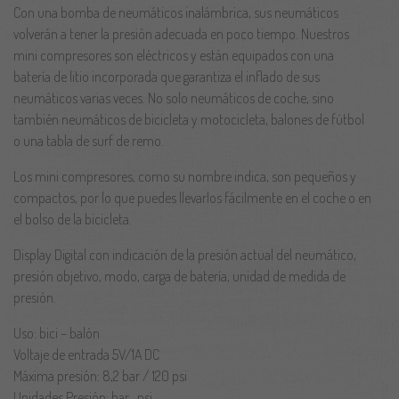
Con una bomba de neumáticos inalámbrica, sus neumáticos
volverán a tener la presión adecuada en poco tiempo. Nuestros
mini compresores son eléctricos y están equipados con una
batería de litio incorporada que garantiza el inflado de sus
neumáticos varias veces. No solo neumáticos de coche, sino
también neumáticos de bicicleta y motocicleta, balones de fútbol
o una tabla de surf de remo.
Los mini compresores, como su nombre indica, son pequeños y
compactos, por lo que puedes llevarlos fácilmente en el coche o en
el bolso de la bicicleta.
Display Digital con indicación de la presión actual del neumático,
presión objetivo, modo, carga de batería, unidad de medida de
presión.
Uso: bici – balón
Voltaje de entrada 5V/1A DC
Máxima presión: 8,2 bar / 120 psi
Unidades Presión: bar , psi