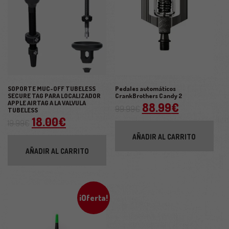
SOPORTE MUC-OFF TUBELESS
Pedales automáticos
SECURE TAG PARA LOCALIZADOR
CrankBrothers Candy 2
APPLE AIRTAG A LA VALVULA
El precio original
El precio 
88.99
€
99.99
€
TUBELESS
El precio original era: 19.99€.
El precio actual es: 18.00€.
18.00
€
19.99
€
AÑADIR AL CARRITO
AÑADIR AL CARRITO
¡Oferta!