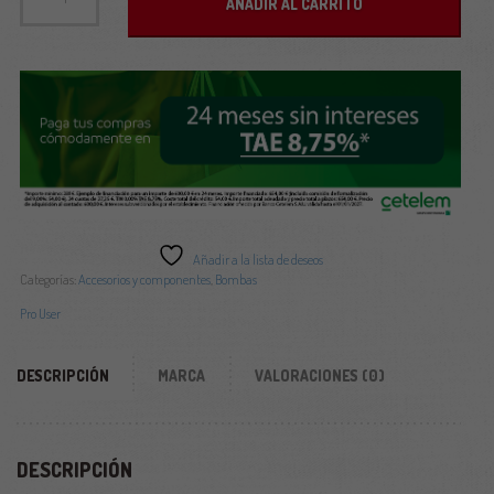
AÑADIR AL CARRITO
Añadir a la lista de deseos
Categorías:
Accesorios y componentes
,
Bombas
Pro User
DESCRIPCIÓN
MARCA
VALORACIONES (0)
DESCRIPCIÓN