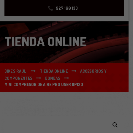
927 160 133
TIENDA ONLINE
BIKE'S RAÚL
TIENDA ONLINE
ACCESORIOS Y
COMPONENTES
BOMBAS
MINI COMPRESOR DE AIRE PRO USER BP120