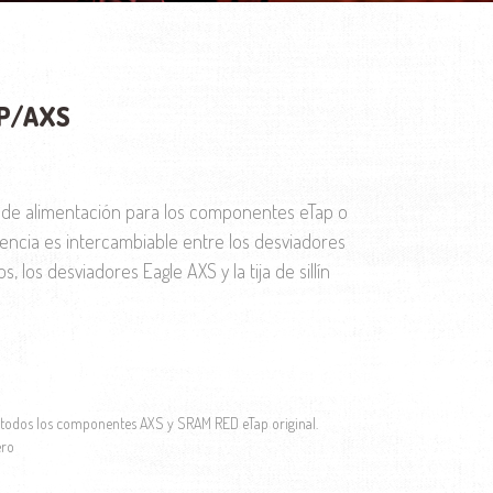
AP/AXS
o original era: 63.00€.
El precio actual es: 59.99€.
e de alimentación para los componentes eTap o
encia es intercambiable entre los desviadores
, los desviadores Eagle AXS y la tija de sillín
 todos los componentes AXS y SRAM RED eTap original.
ero