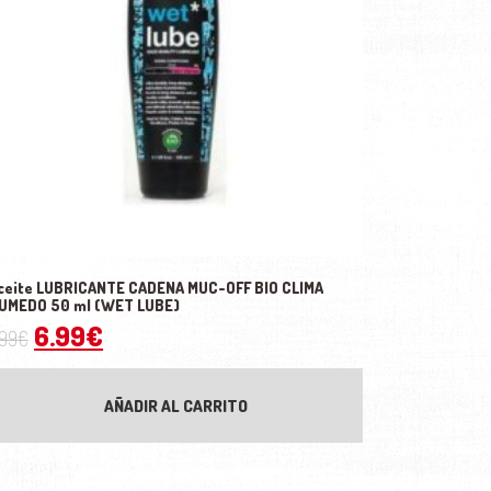
ceite LUBRICANTE CADENA MUC-OFF BIO CLIMA
UMEDO 50 ml (WET LUBE)
.
El precio original era: 7.99€.
El precio actual es: 6.99€.
6.99
€
.99
€
AÑADIR AL CARRITO