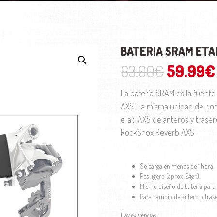
BATERIA SRAM ET
El preci
63.00
€
59.99
€
La batería SRAM es la fuent
AXS. La misma unidad de pot
eTap AXS delanteros y traseros
RockShox Reverb AXS.
Se carga en menos de 1 hora.
Pes ligero (aprox. 24gr.).
Mismo diseño de batería para
Para cambio delantero o tras
Hay existencias