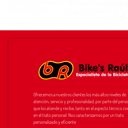
Ofrecemos a nuestros clientes los más altos niveles de
atención, servicio y profesionalidad, por parte del pers
que los atiende y recibe, tanto en el aspecto técnico c
en el trato personal. Nos caracterizamos por un trato
personalizado y eficiente