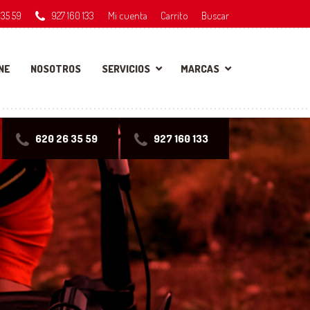
 35 59
927 160 133
Mi cuenta
Carrito
Buscar
NE
NOSOTROS
SERVICIOS
MARCAS
620 26 35 59
927 160 133