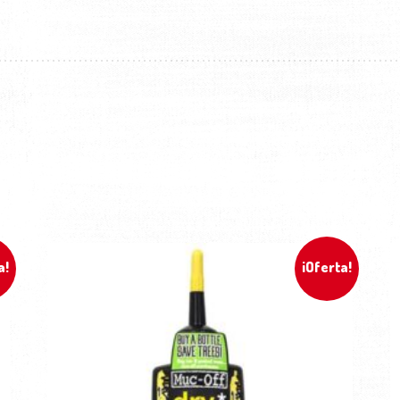
a!
¡Oferta!