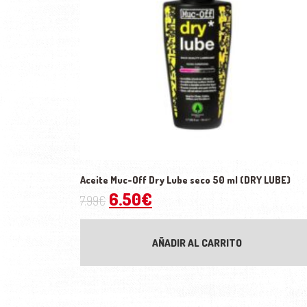
Aceite Muc-Off Dry Lube seco 50 ml (DRY LUBE)
El precio original era: 7.99€
El precio actual es: 6
6.50
€
7.99
€
AÑADIR AL CARRITO