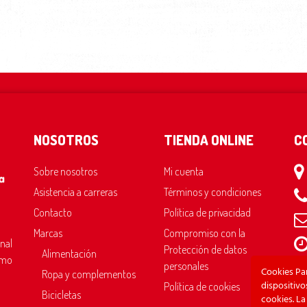
NOSOTROS
TIENDA ONLINE
C
Sobre nosotros
Mi cuenta
Asistencia a carreras
Términos y condiciones
Contacto
Política de privacidad
Marcas
Compromiso con la
onal
Protección de datos
Alimentación
omo
Sáb
personales
Cookies Pa
Ropa y complementos
Do
dispositiv
Política de cookies
Bicicletas
cookies. La