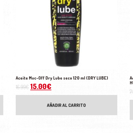
Aceite Muc-Off Dry Lube seco 120 ml (DRY LUBE)
A
H
.
.50€.
El precio original era: 16.99€.
El precio actual es: 15.00€
15.00
€
16.99
€
7
AÑADIR AL CARRITO