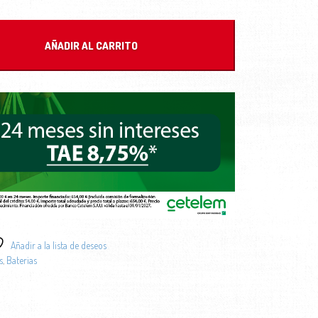
AÑADIR AL CARRITO
Añadir a la lista de deseos
s
,
Baterias