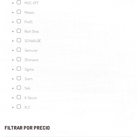
MUC-OFF
Maxxis
Pirelli
Rock Shox
SCHWALBE
Samurai
Shimano
Sigma
Sram
Trek
X-Sauce
XLC
FILTRAR POR PRECIO