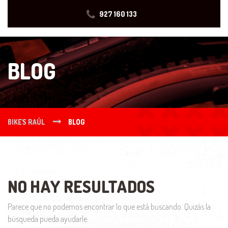
927 160 133
BLOG
BIKE'S RAÚL
BLOG
NO HAY RESULTADOS
Parece que no podemos encontrar lo que está buscando. Quizás la
búsqueda pueda ayudarle.